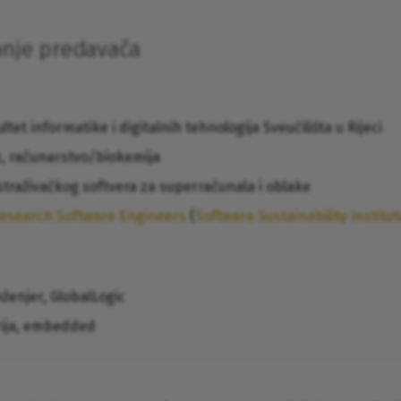
anje predavača
ltet informatike i digitalnih tehnologija Sveučilišta u Rijeci
, računarstvo/biokemija
straživačkog softvera za superračunala i oblake
esearch Software Engineers
(
Software Sustainability Institut
nženjer, GlobalLogic
rija, embedded