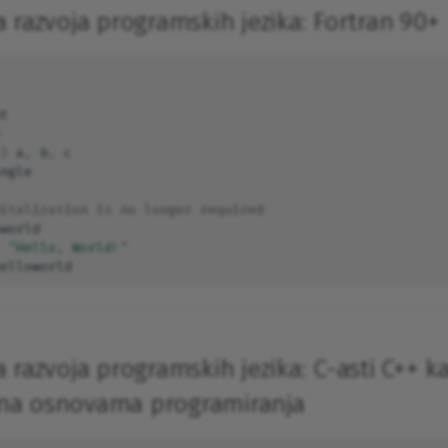
a razvoja programskih jezika: Fortran 90+
t
)
a
,
b
,
c
ngle
pitalization is no longer required
world
"Hello, World!"
elloworld
 razvoja programskih jezika: C-asti C++ k
na osnovama programiranja