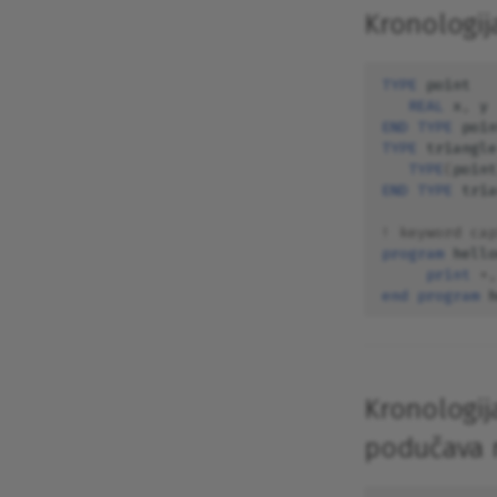
jezicima C i C++
Kronologij
Konfiguracija cloud slike
korištenjem cloud-inita
TYPE 
point
C++ biblioteka predložaka za
REAL 
x
,
y
linearnu algebru Eigen
END TYPE 
poin
Generiranje pseudoslučajnih
TYPE 
triangle
brojeva u C++ aplikacijama
TYPE
(
point
END TYPE 
tria
Mjerenje brzine izvođenja C++
aplikacija
! keyword ca
Rad s protokolima aplikacijske
program 
hello
razine
print
*
,
Instalacija operacijskog
end program 
h
sustava Debian korištenjem
instalacijskog alata Debian-
Installer
Pakiranje deb paketa
Kronologija
Dinamičko dodjeljivanje adresa
domaćinima
podučava 
DHCP i DNS poslužitelj
dnsmasq