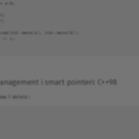
n
a
+
b
;
5
;
7
;
sum
(
std
::
move
(
a
),
std
::
move
(
b
));
<<
c
;
nagement i smart pointeri: C++98
i
:
new
delete