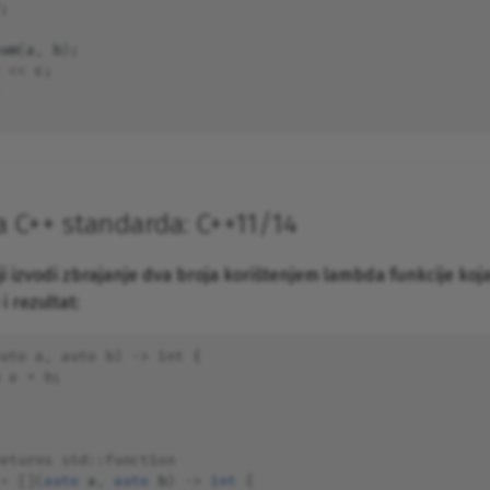
;
um
(
a
,
b
);
<<
c
;
a C++ standarda: C++11/14
i izvodi zbrajanje dva broja korištenjem lambda funkcije koja
 rezultat:
uto a, auto b) -> int {
 a + b;
eturns std::function
=
[](
auto
a
,
auto
b
)
->
int
{