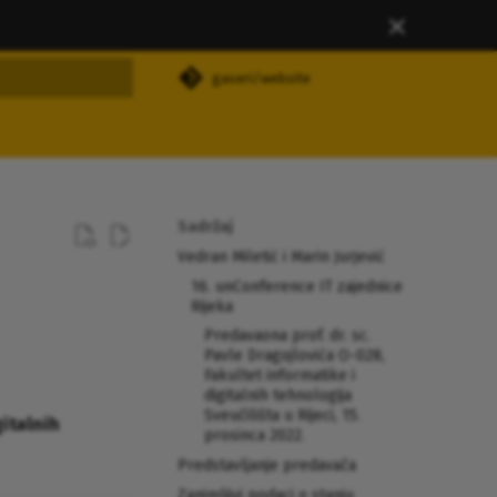
gaseri/website
nje pretraživanja
Sadržaj
Vedran Miletić i Marin Jurjević
16. unConference IT zajednice
Rijeka
Predavaona prof. dr. sc.
Pavle Dragojlovića O-028,
Fakultet informatike i
digitalnih tehnologija
Sveučilišta u Rijeci, 15.
gitalnih
prosinca 2022.
Predstavljanje predavača
Zanimljivi podaci o stanju