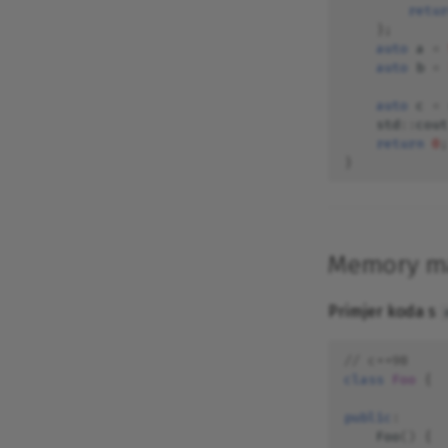
retur
Pretraživanje i obrada
};
tekstualnih datoteka
auto
a
=
Boot proces računala i
auto
b
=
učitavač GRUB
Suradnički uređivač teksta
auto
c
=
HackMD i jezik Markdown
std
::
cout
return
0
;
Pregled heterogene
}
sustavske arhitekture
HTTP klijent HTTPie
Osnovni alati za konfiguraciju
računalne mreže
Memory ma
Instalacija i konfiguracija
softvera za vježbe iz kolegija
Informatika (BioTech)
Primjer koda s
Intelektualno vlasništvo nad
softverom, podacima i
// c++98
znanstvenim radovima
class
Foo
{
Prevođenje mrežnih adresa
Filtriranje paketa vatrozidom
public
:
Foo
()
{
Kemoinformatika i računalna