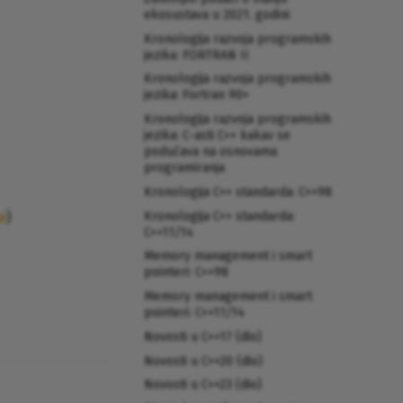
ekosustava u 2021. godini
Kronologija razvoja programskih
jezika: FORTRAN II
Kronologija razvoja programskih
jezika: Fortran 90+
Kronologija razvoja programskih
jezika: C-asti C++ kakav se
podučava na osnovama
programiranja
Kronologija C++ standarda: C++98
Kronologija C++ standarda:
e
)
C++11/14
Memory management i smart
pointeri: C++98
Memory management i smart
pointeri: C++11/14
Novosti u C++17 (dio)
Novosti u C++20 (dio)
Novosti u C++23 (dio)