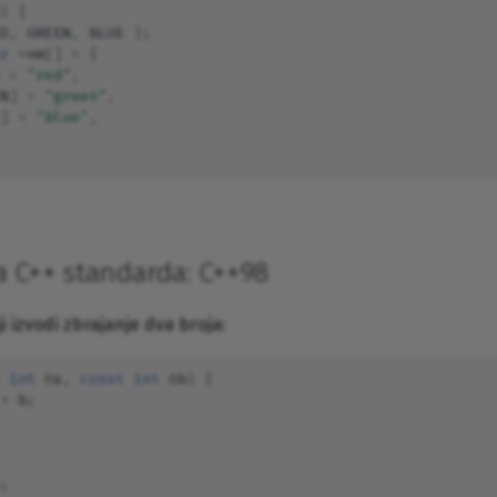
)
{
D
,
GREEN
,
BLUE
};
r
*
nm
[]
=
{
=
"red"
,
N
]
=
"green"
,
]
=
"blue"
,
a C++ standarda: C++98
i izvodi zbrajanje dva broja:
int
&
a
,
const
int
&
b
)
{
+
b
;
;