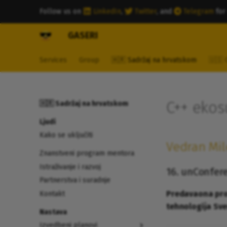
Follow us on
LinkedIn
,
Twitter
, and
Telegram
for
GASERI
Services
Group
🇭🇷 Sadržaj na hrvatskom
🇺🇸 
C++ ekos
🇭🇷 Sadržaj na hrvatskom
Ljudi
Kako se uključiti
Vedran
Mil
Znanstveni program mentora
Istraživanje i razvoj
16. unConfere
Partnerstva i suradnje
Predavaona prof.
Kontakt
tehnologija Sveu
Nastava
Izvedbeni planovi