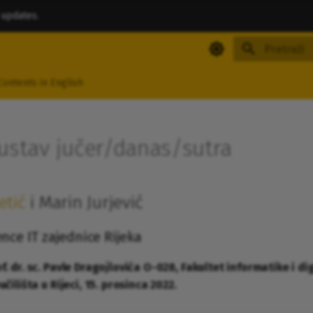
 updates.
Inicijalizira
Contents in English
ustav jučer/danas/sutra
etić
i Marin Jurjević
nce IT zajednice Rijeka
 dr. sc. Pavle Dragojlovića O-028, Fakultet informatike i di
čilišta u Rijeci, 15. prosinca 2022.