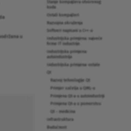
Stanje kompajlera otvorenog
koda
Ostali kompajleri
oda
Razvojna okruženja
Softveri napisani u C++-u
 podržana u
Industrijska primjena: najveće
firme IT industrije
Industrijska primjena:
autoindustrija
Industrijska primjena: ostale
Qt
Razvoj tehnologije Qt
Primjer sučelja u QML-u
Primjena Qt-a u autoindustriji
Primjena Qt-a u pomorstvu
Qt - medicina
Infrastruktura
Budućnost