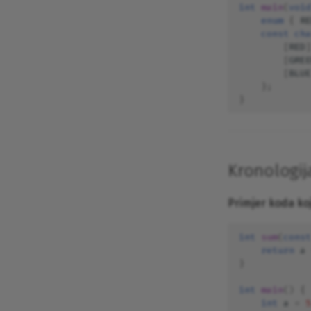
int
main
(
void
Komponiranje kontejnera
enum
{
RE
alatom Docker Compose
const
cha
Kontejnerizacija alatom Docker
[
RED
]
Instalacija i konfiguracija wiki
[
GREE
sustava DokuWiki
[
BLUE
};
POP3 i IMAP -- Dovecot
}
Dokumentiranje programskog
koda alatom Doxygen
Filtriranje okvira vatrozidom na
veznom sloju
Kronologij
Distribuirano pretraživanje u
realnom vremenu alatom
ElasticSearch
Primjer koda koj
Rad s tekstualnim datotekama
Emulacija bežičnih mreža
int
sum
(
const
return
a
Fragmentacija IPv4 paketa
}
Generiranje topologija
Osnove rada s emulatorom
int
main
()
{
računalnih mreža
int
a
=
5