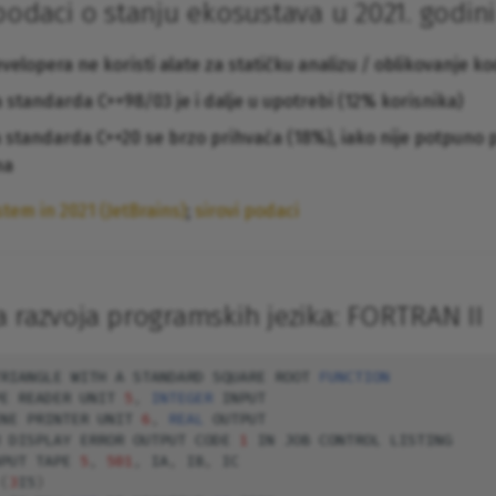
podaci o stanju ekosustava u 2021. godini
evelopera ne koristi alate za statičku analizu / oblikovanje k
a standarda C++98/03 je i dalje u upotrebi (12% korisnika)
a standarda C++20 se brzo prihvaća (18%), iako nije potpuno
ma
tem in 2021 (JetBrains)
;
sirovi podaci
a razvoja programskih jezika: FORTRAN II
RIANGLE
WITH
A
STANDARD
SQUARE
ROOT
FUNCTION
E
READER
UNIT
5
,
INTEGER 
INPUT
NE
PRINTER
UNIT
6
,
REAL 
OUTPUT
DISPLAY
ERROR
OUTPUT
CODE
1
IN
JOB
CONTROL
LISTING
PUT
TAPE
5
,
501
,
IA
,
IB
,
IC
(
3
I5
)