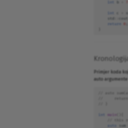
int
b
=
7
Konfiguracija čvorova u alatu
CORE
int
c
=
s
Mobilnost
std
::
cout
return
0
;
Stvaranje i konfiguracija
podmreža
}
Prevođenje C, C++ i Fortran
programa u izvršni kod
Lokalizacija softvera
korištenjem GNU gettexta
Kronologij
Kontinuirana integracija
korištenjem GitLaba
Primjer koda koj
Distribuirani sustav za
auto argumente i
upravljanje verzijama Git
Distribuirani datotečni sustav
// auto sum(a
Gluster
//     return
Razvoj slobodnog
// }
operacijskog sustava sličnog
Unixu
int
main
(){
Kriptografija javnog ključa
// this r
alatom GnuPG
auto
sum