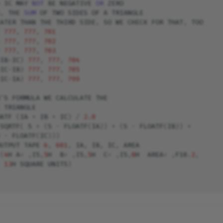
 
IC
MAY
NOT 
BE
NEGATIVE
OR 
ZERO
,
THE
SUM 
OF
TWO
SIDES
OF
A
TRIANGLE
ATER
THAN
THE
THIRD
SIDE
,
SO
WE
CHECK
FOR
THAT
,
TOO
777
,
777
,
701
777
,
777
,
702
777
,
777
,
703
IB
-
IC
)
777
,
777
,
704
IC
-
IB
)
777
,
777
,
705
IC
-
IA
)
777
,
777
,
799
'
S
FORMULA
WE
CALCULATE
THE
TRIANGLE
ATF
(
IA
+
IB
+
IC
)
/
2.0
SQRTF
(
S
*
(
S
-
FLOATF
(
IA
))
*
(
S
-
FLOATF
(
IB
))
*
-
FLOATF
(
IC
)))
UTPUT
TAPE
6
,
601
,
IA
,
IB
,
IC
,
AREA
(
4
H
A
=
,
I5
,
5
H
B
=
,
I5
,
5
H
C
=
,
I5
,
8
H
AREA
=
,
F10
.
2
,
13
H
SQUARE
UNITS
)