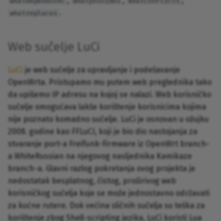
,
,
,
whatdependsrec
whatprovides
whatconflicts
.
whatreplaces
Web sučelje LuCi
LuCi
je web sučelje za upravljanje i podešavanje
OpenWrta. Pristupamo mu putem web preglednika tako
da upišemo IP adresu na kojoj se nalazi. Web korisničko
sučelje omogućava lakše korištenje korisnicima kojima
nije poznato komadno sučelje. LuCi je osnovan u ožujku
2008. godine kao FFLuCI, koji je bio dio nastojanja za
stvaranje port-a Freifunk-Firmware iz OpenWrt branch-
a WhiteRussian na njegovog nasljednika Kamikaze
branch-a. Glavni razlog pokretanja ovog projekta je
nedostatak besplatnog, čistog, proširivog web
korisničkog sučelja koje se može jednostavno održavati
za kućne rutere. Dok većina sličnih sučelja su teška za
korištenje zbog Shell-scripting jezika, LuCi koristi Lua