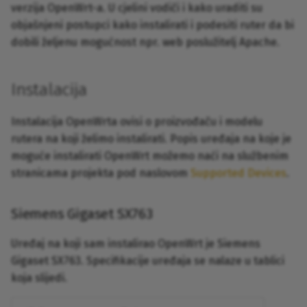
verzija OpenWrt-a. U cjelini vodiči i kako uraditi su
objašnjeni postupci kako instalirati i podesiti ruter da bi
dobili željenu mogućnost npr. web poslužitelj Apache.
Instalacija
Instalacija OpenWrta ovisi o proizvođaču i modelu
rutera na koji želimo instalirati. Popis uređaja na koje je
moguće instalirati OpenWrt možemo naći na službenim
stranicama projekta pod naslovom
Supported Devices
.
Siemens Gigaset SX763
Uređaj na koji sam instalirao OpenWrt je Siemens
Gigaset SX763. Specifikacije uređaja se nalaze u tablici
koja slijedi.