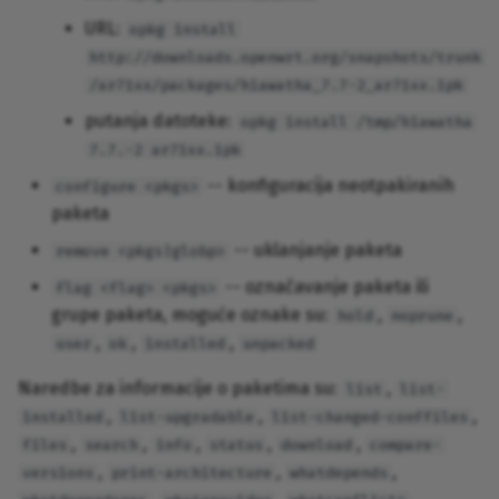
URL:
opkg install
http://downloads.openwrt.org/snapshots/trunk
/ar71xx/packages/hiawatha_7.7-2_ar71xx.ipk
putanja datoteke:
opkg install /tmp/hiawatha
7.7.-2 ar71xx.ipk
-- konfiguracija neotpakiranih
configure <pkgs>
paketa
-- uklanjanje paketa
remove <pkgs|globp>
-- označavanje paketa ili
flag <flag> <pkgs>
grupe paketa, moguće oznake su:
,
,
hold
noprune
,
,
,
user
ok
installed
unpacked
Naredbe za informacije o paketima su:
,
list
list-
,
,
,
installed
list-upgradable
list-changed-conffiles
,
,
,
,
,
files
search
info
status
download
compare-
,
,
,
versions
print-architecture
whatdepends