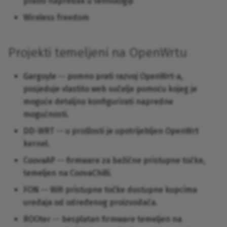
pratiti napredak u tehnologiji
Wireless freedom
Projekti temeljeni na OpenWrtu
Gargoyle -- pomno prati razvoj OpenWrt-a,
posjeduje vlastito web sučelje pomoću kojeg je
moguće detaljno konfigurirati napredne
mogućnosti.
DD-WRT -- u prošlosti je upotrijebljen OpenWrt
kernel.
CoovaAP -- firmware za bežične pristupne točke,
temeljen na CoovaChilli.
FON -- Wifi pristupne točke dostupne kupcima
uređaja od određenog proizvođača.
ROOter -- besplatan firmware temeljen na