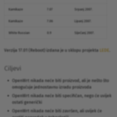
Kamikaze
7.07
Srpanj 2007.
Kamikaze
7.06
Lipanj 2007.
White Russian
0.9
Siječanj 2007.
Verzija 17.01 (Reboot) izdana je u sklopu projekta
LEDE
.
Ciljevi
OpenWrt nikada neće biti proizvod, ali je nešto što
omogućuje jednostavnu izradu proizvoda
OpenWrt nikada neće biti specifičan, nego će uvijek
ostati generički
OpenWrt nikada neće biti završen, ali uvijek će