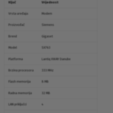
Ključ
Vrijednost
Vrsta uređaja
Modem
Proizvođač
Siemens
Brend
Gigaset
Model
SX763
Platforma
Lantiq XWAY Danube
Brzina procesora
333 MHz
Flash memorija
8 MB
Radna memorija
32 MB
LAN priključci
4