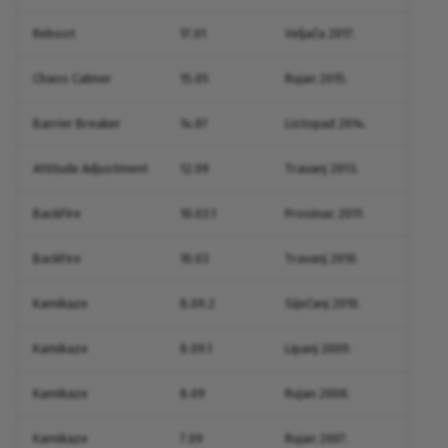
Reboot
17.01
Veljača 2017.
Chaos Calmer
15.05
Rujan 2015.
Barrier Breaker
14.07
Listopad 2014.
Attitude Adjustment
12.09
Travanj 2013.
BackFire
10.03.1
Prosinac 2011.
BackFire
10.03
Travanj 2010.
Kamikaze
8.09.2
Siječanj 2010.
Kamikaze
8.09.1
Lipanj 2009.
Kamikaze
8.09
Rujan 2008.
Kamikaze
7.09
Rujan 2007.