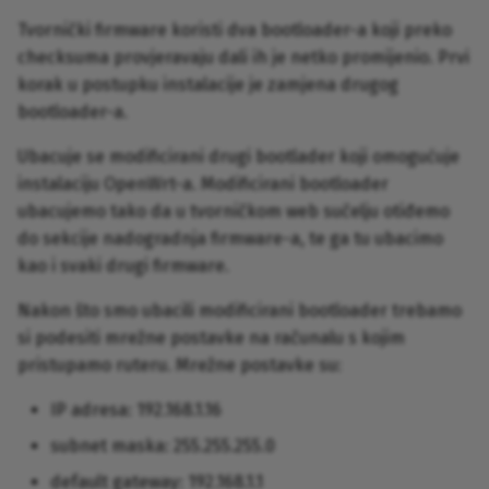
Tvornički firmware koristi dva bootloader-a koji preko
checksuma provjeravaju dali ih je netko promijenio. Prvi
korak u postupku instalacije je zamjena drugog
bootloader-a.
Ubacuje se modificirani drugi bootlader koji omogućuje
instalaciju OpenWrt-a. Modificirani bootloader
ubacujemo tako da u tvorničkom web sučelju otiđemo
do sekcije nadogradnja firmware-a, te ga tu ubacimo
kao i svaki drugi firmware.
Nakon što smo ubacili modificirani bootloader trebamo
si podesiti mrežne postavke na računalu s kojim
pristupamo ruteru. Mrežne postavke su:
IP adresa: 192.168.1.16
subnet maska: 255.255.255.0
default gateway: 192.168.1.1