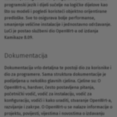
programski jezik i dijeli sučelje na logičke dijelove kao
što su modeli i pogledi koristeći objektno orijentirane
predloške. Sve to osigurava bolje performanse,
smanjenje veličine instalacije i jednostavno održavanje.
LuCi je postao službeni dio OpenWrt-a od izdanja
Kamikaze 8.09.
Dokumentacija
Dokumentacija vrlo detaljna te postoji dio za korisnike i
dio za programere. Sama struktura dokumentacije je
podijeljena u nekoliko glavnih cjelina. Cjeline su: O
OpenWrt-u, hardver, često postavljena pitanja,
početnički vodič, vodič za instalaciju, vodič za
konfiguraciju, vodiči i kako uraditi, stvaranje OpenWrt-a,
razvijanje i zakrpe. O OpenWrt-u se nalaze informacije o
projektu, povijesti, vijestima i novostima o izdavanju