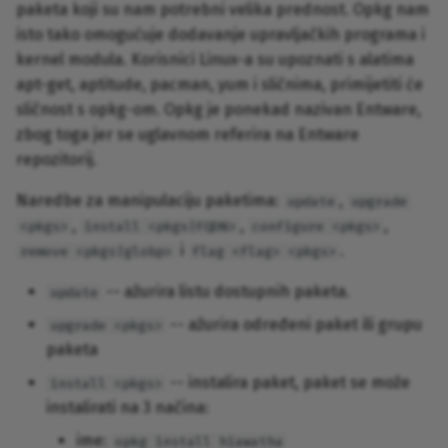
paketa koji su nam potrebni velika prednost. Opkg nam
isto tako omogućuje dodavanje upravljačkih programa i
kernel modula. Korisnici Linux-a su upoznati s alatima
apt-get, aptitude, pacman, yum i sličnima, primijetiti će
sličnost s opkg-om. Opkg je ponekad nazivan Entware,
zbog toga jer se uglavnom referira na Entware
repozitorij.
Naredbe za manipulaciju paketima:
,
update
upgrade
,
,
,
<pkgs>
install <pkgs|FQDN>
configure <pkgs>
i
.
remove <pkgs|globp>
flag <flag> <pkgs>
-- ažurira listu dostupnih paketa.
update
-- ažurira određeni paket ili grupu
upgrade <pkgs>
paketa
-- instalira paket, paket se može
install <pkgs>
instalirati na 3 načina:
ime:
opkg install hiawatha