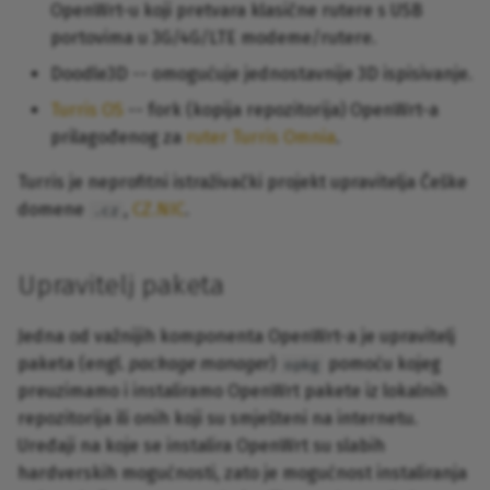
OpenWrt-u koji pretvara klasične rutere s USB
portovima u 3G/4G/LTE modeme/rutere.
Doodle3D -- omogućuje jednostavnije 3D ispisivanje.
Turris OS
-- fork (kopija repozitorija) OpenWrt-a
prilagođenog za
ruter Turris Omnia
.
Turris je neprofitni istraživački projekt upravitelja Češke
domene
,
CZ.NIC
.
.cz
Upravitelj paketa
Jedna od važnijih komponenta OpenWrt-a je upravitelj
paketa (engl.
package manager
)
pomoću kojeg
opkg
preuzimamo i instaliramo OpenWrt pakete iz lokalnih
repozitorija ili onih koji su smješteni na internetu.
Uređaji na koje se instalira OpenWrt su slabih
hardverskih mogućnosti, zato je mogućnost instaliranja