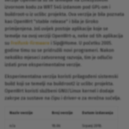
izvornom kodu za WRT 54G izdanom pod GPL-om i
buildroot-u iz uclibc projekta. Ova verzija je bila poznata
kao OpenWrt "stable release" i bila je široko
primijenjena. Još uvijek postoje aplikacije koje se
temelje na ovoj verziji OpenWrt-a, neke od tih aplikacija
su
Freifunk-Firmware
i Sip@Home. U početku 2005.
godine timu su se pridružili novi programeri. Nakon
nekoliko mjeseci zatvorenog razvoja, tim je odlučio
izdati prve eksperimentalne verzije.
Eksperimentalna verzija koristi prilagođeni sistemski
build koji se temelji na buildroot2 iz uclibc projekta.
OpenWrt koristi službeni GNU/Linux kernel i dodaje
zakrpe za sustave na čipu i driver-e za mrežna sučelja.
Naziv verzije
Broj verzije
Datum izdavanja
n/a
18.06
Srpanj 2018.