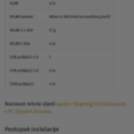
VLAN
n/a
WLAN hardver
Atheros AR2414A (na matičnoj ploči)
WLAN 2.4 GHz
b/g
WLAN 5 GHz
n/a
USB priključci 2.0
1
USB priključci 3.0
n/a
SATA priključci
n/a
Nastavak teksta slijedi
upute s Bugovog foruma
i
upute
s PC Ekspert Foruma
.
Postupak instalacije